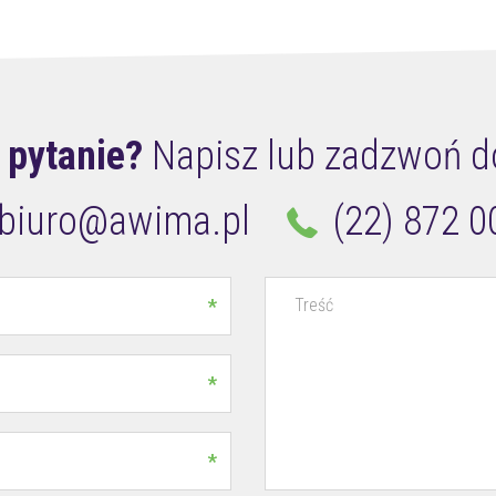
 pytanie?
Napisz lub zadzwoń d
biuro@awima.pl
(22) 872 0
*
*
*