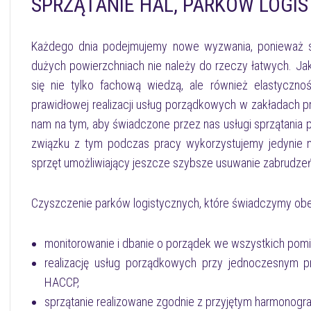
SPRZĄTANIE HAL, PARKÓW LOGI
Każdego dnia podejmujemy nowe wyzwania, ponieważ sp
dużych powierzchniach nie należy do rzeczy łatwych. J
się nie tylko fachową wiedzą, ale również elastyczno
prawidłowej realizacji usług porządkowych w zakładach 
nam na tym, aby świadczone przez nas usługi sprzątania
związku z tym podczas pracy wykorzystujemy jedynie 
sprzęt umożliwiający jeszcze szybsze usuwanie zabrudze
Czyszczenie parków logistycznych, które świadczymy obejm
monitorowanie i dbanie o porządek we wszystkich pom
realizację usług porządkowych przy jednoczesnym pr
HACCP,
sprzątanie realizowane zgodnie z przyjętym harmonog