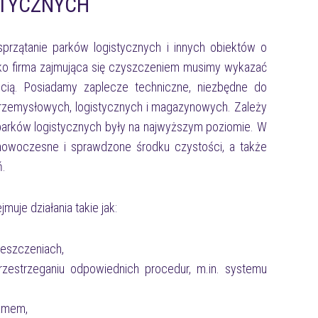
STYCZNYCH
rzątanie parków logistycznych i innych obiektów o
ako firma zajmująca się czyszczeniem musimy wykazać
ścią. Posiadamy zaplecze techniczne, niezbędne do
przemysłowych, logistycznych i magazynowych. Zależy
 parków logistycznych były na najwyższym poziomie. W
nowoczesne i sprawdzone środku czystości, a także
ń.
uje działania takie jak:
ieszczeniach,
zestrzeganiu odpowiednich procedur, m.in. systemu
ramem,