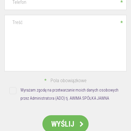
*
*
*
Pola obowiązkowe
Wyrażam zgodę na przetwarzanie moich danych osobowych
przez Administratora (ADO) tj. AWIMA SPÓŁKA JAWNA
B.WIŚNIEWSKI z siedzibą w Józefowie (05-410) przy ul. 3-go
Maja 2B/22, dla potrzeb niezbędnych do realizacji procesu
WYŚLIJ
rekrutacji.