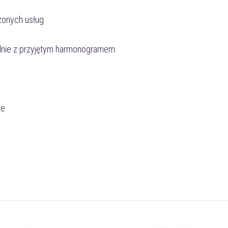
zonych usług
odnie z przyjętym harmonogramem
ze