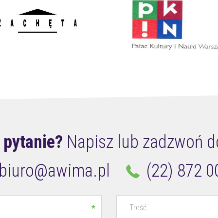
 pytanie?
Napisz lub zadzwoń d
biuro@awima.pl
(22) 872 0
*