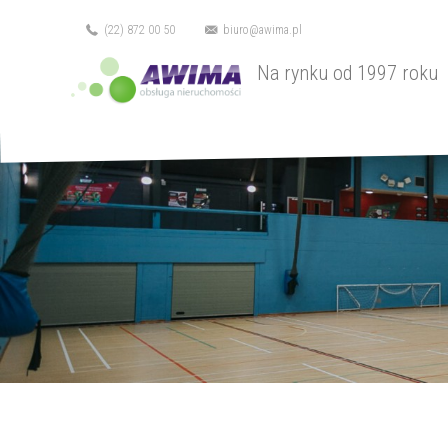
(22) 872 00 50
biuro@awima.pl
Na rynku od 1997 roku