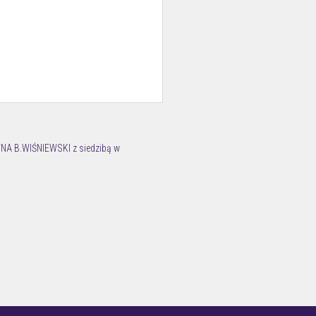
NA B.WIŚNIEWSKI z siedzibą w
 Józefowie (05-410) przy ul. 3-go