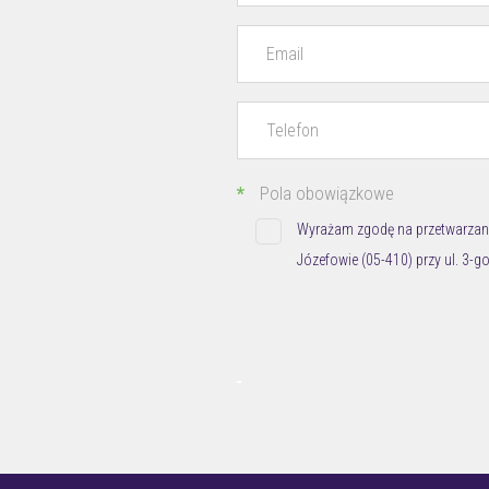
*
Pola obowiązkowe
Wyrażam zgodę na przetwarzan
Józefowie (05-410) przy ul. 3-go
Podaję dane osobowe dobrowoln
Informuję, że:
1) Administratorem (ADO) Pan
Maja 2B/22.
Administrator prowadzi operac