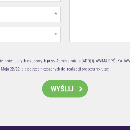
*
*
ie moich danych osobowych przez Administratora (ADO) tj. AWIMA SPÓŁKA JAW
 Maja 2B/22, dla potrzeb niezbędnych do realizacji procesu rekrutacji.
ie i oświadczam, że są one zgodne z prawdą.
WYŚLIJ
i/Pana danych osobowych jest AWIMA SPÓŁKA JAWNA B.WIŚNIEWSKI z siedzibą w
je przetwarzania Pani/Pana danych osobowych.